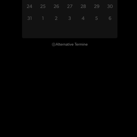
24
25
26
27
28
29
30
31
1
2
3
4
5
6
Alternative Termine