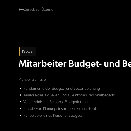
Zurück zur Übersicht
People
Mitarbeiter Budget- und B
Planvoll zum Ziel.
Fundamente der Budget- und Bedarfsplanung
Analyse des aktuellen und zukünftigen Personalbedarfs
Verständnis zur Personal-Budgetierung
Einsatz von Planungsinstrumenten und -tools
Fallbeispiel eines Personal-Budgets