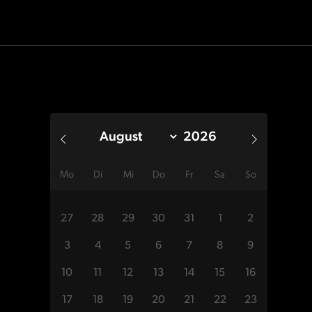
Mo
Di
Mi
Do
Fr
Sa
So
27
28
29
30
31
1
2
3
4
5
6
7
8
9
10
11
12
13
14
15
16
17
18
19
20
21
22
23