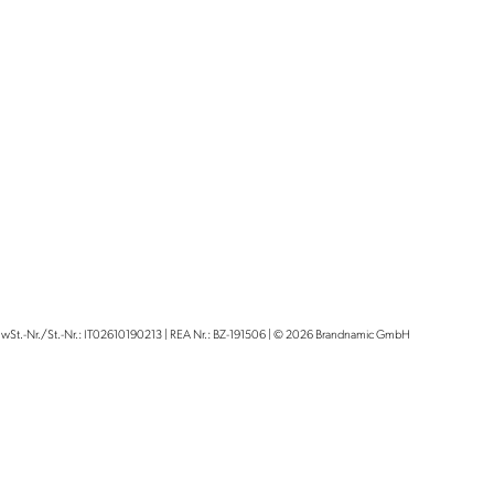
wSt.-Nr./St.-Nr.: IT02610190213
|
REA Nr.: BZ-191506
|
© 2026 Brandnamic GmbH