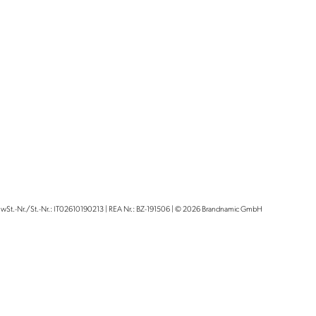
wSt.-Nr./St.-Nr.: IT02610190213
|
REA Nr.: BZ-191506
|
© 2026 Brandnamic GmbH